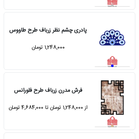
درباره
قالیخانه
پرسش
پادری چشم نظر زرباف طرح طاووس
های
متداول
1,248,000 تومان
رویه‌های
بازگرداندن
کالا
فرش مدرن زرباف طرح فلورانس
از 1,248,000 تومان تا 4,684,000 تومان