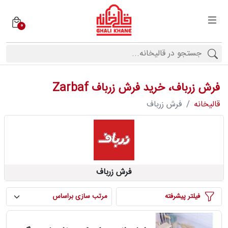
0
دسته
بندی
فرش
ها
فرش زرباف، خرید فرش زرباف Zarbaf
برندها
قالیخانه
فرش زرباف
محصولات
فرش زرباف
فیف
ارها
فیلتر پيشرفته