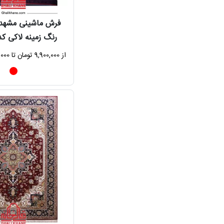
رنگ زمینه لاکی کد 71312
از 9,900,000 تومان تا 67,680,000 تومان