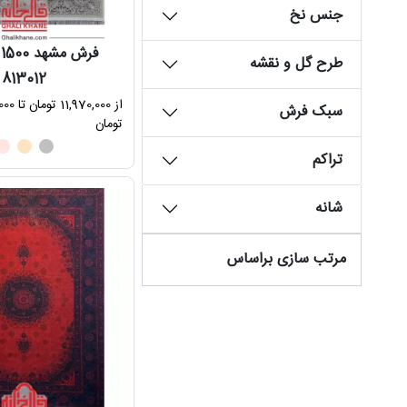
جنس نخ
ف
طرح گل و نقشه
813012
از 70,000
سبک فرش
تومان
تراکم
شانه