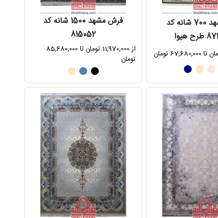
فرش مشهد 1500 شانه کد
فرش مشهد 700 شانه کد
815052
 هیوا
از 11,970,000 تومان تا 85,680,000
تومان