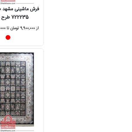
722235 طرح هریس
از 9,900,000 تومان تا 67,680,000 تومان