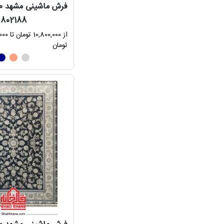
802188
از 0,000
تومان