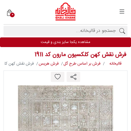
0
دسته
بندی
فرش
مشاهده یکجا سایز بندی و قیمت
ها
فرش نقش کهن کلکسیون مارون کد 1911
برندها
قالیخانه
فرش بر اساس طرح گل
فرش هریس
فرش نقش کهن کلکسیون 
محصولات
فیف
ارها