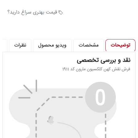
تراکم شانه در متر (شانه) : 480
تراکم پود در متر (تراکم) : 1200
قیمت بهتری سراغ دارید؟
توضیحات
مشخصات
ویدیو محصول
نظرات
پ
نقد و بررسی تخصصی
فرش نقش کهن کلکسیون مارون کد 1911