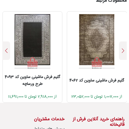
محصولات مرتبط
گلیم فرش ماشینی ساوین کد 4093
گلیم فرش ماشینی ساوین کد 4062
طرح ورساچه
از 1,007,000 تومان تا 23,052,000
از 2,918,000 تومان تا 11,691,000
راهنمای خرید آنلاین فرش از
خدمات مشتریان
قالیخانه