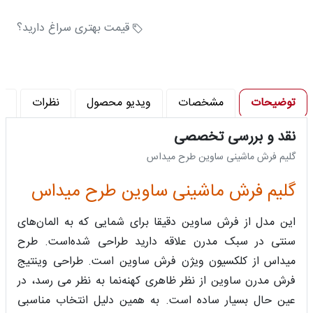
تراکم شانه در متر (شانه) : 320
تراکم پود در متر (تراکم) : 960
قیمت بهتری سراغ دارید؟
توضیحات
مشخصات
ویدیو محصول
نظرات
پ
نقد و بررسی تخصصی
گلیم فرش ماشینی ساوین طرح میداس
گلیم فرش ماشینی ساوین طرح میداس
این مدل از فرش ساوین دقیقا برای شمایی که به المان‌های
سنتی در سبک مدرن علاقه دارید طراحی شده‌است. طرح
میداس از کلکسیون ویژن فرش ساوین است. طراحی وینتیج
فرش مدرن ساوین از نظر ظاهری کهنه‌نما به نظر می رسد، در
عین حال بسیار ساده است. به همین دلیل انتخاب مناسبی