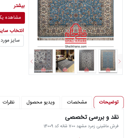
تعداد رنگ : 8 
بیشتر
تراکم شانه د
مشاهده یکج
تراکم پود در 
انتخاب سای
توضیحات
مشخصات
ویدیو محصول
نظرات
نقد و بررسی تخصصی
فرش ماشینی زمرد مشهد 700 شانه کد 14009