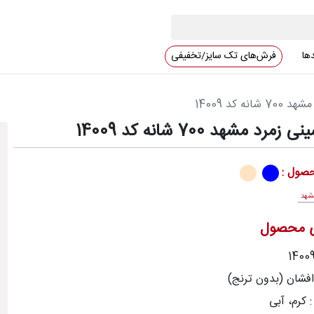
دها
فرش‌های تک سایز/تخفیفی
ه کد 14009
د مشهد 700 شانه کد 14009
صول :
شهد
ی محصول
افشان (بدون ترنج)
 کرم، آبی