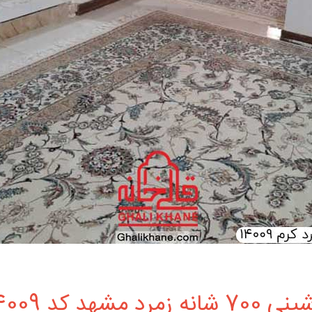
کد 14009