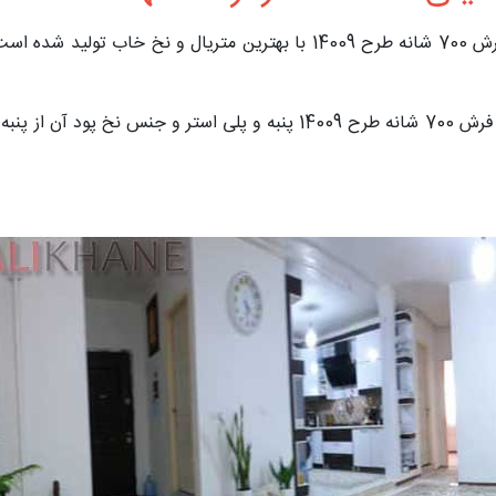
فرش کد 14009 دارای 700 شانه و تراکم طولی 2100 است. فرش 700 شانه طرح 09