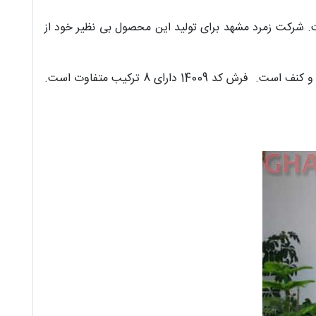
140 با بهترین متریال و نخ خاب تولید شده است. شرکت زمرد مشهد برای تولید این محصول بی نظیر خود از
ارتفاع نخ خاب این محصول 10 میلی متر است. جنس نخ تار فرش 700 شانه طرح 14009 پنبه و پلی استر و جنس نخ پود آن از پنبه و کنف است. فرش کد 14009 دارای 8 ترکیب متفاوت است.