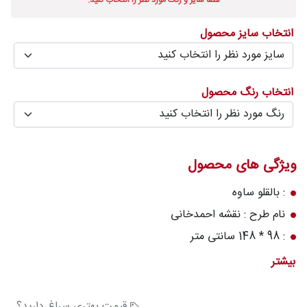
لطفا سایز و رنگ مورد نظر را انتخاب کنید.
درباره
قالیخانه
انتخاب سایز محصول
پرسش
های
انتخاب رنگ محصول
متداول
رویه‌های
بازگرداندن
ویژگی های محصول
کالا
: بالقلو ساوه
نام طرح : نقشه احمدخانی
: 98 * 148 سانتی متر
جنس نخ پرز : پشم
بیشتر
قابلیت شستشو : دارد
برجستگی : ندارد
قیمت بهتری سراغ دارید؟