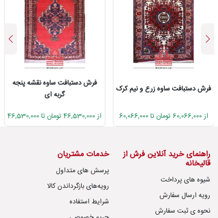
فرش دستبافت ساوه نقشه پنجه
فرش دستبافت ساوه زرع و نیم کرک
گربه ای
از 60,066,000 تومان تا 60,066,000
از 46,530,000 تومان تا 46,530,000
راهنمای خرید آنلاین فرش از
خدمات مشتریان
قالیخانه
پرسش های متداول
شیوه های پرداخت
رویه‌های بازگرداندن کالا
رویه ارسال سفارش
شرایط استفاده
نحوه ی ثبت سفارش
حریم خصوصی