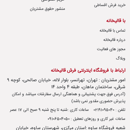
خرید فرش اقساطی
منشور حقوق مشتریان
با قالیخانه
تماس با قالیخانه
درباره قالیخانه
مجوز های فعالیت
وبلاگ
ارتباط با فروشگاه اینترنتی فرش قالیخانه
امور مشتریان : تهران، تهرانسر، بلوار لاله، خیابان صالحی، کوچه ۹
شرقی، ساختمان ماهان، طبقه ۴ واحد ۱۴
(آدرس فوق جهت پشتیبانی و هماهنگی ارسال سفارشات میباشد و امکان
پذیرش حضوری مقدور نمی باشد)
تلفن : 02191095040
ساعات کاری :شنبه تا پنج شنبه 9 صبح الی 17 عصر
ساعات غیر کاری و روزهای تعطیل : 09106504050
شعبه فروشگاه ساوه :استان مرکزی، شهرستان ساوه، خیابان