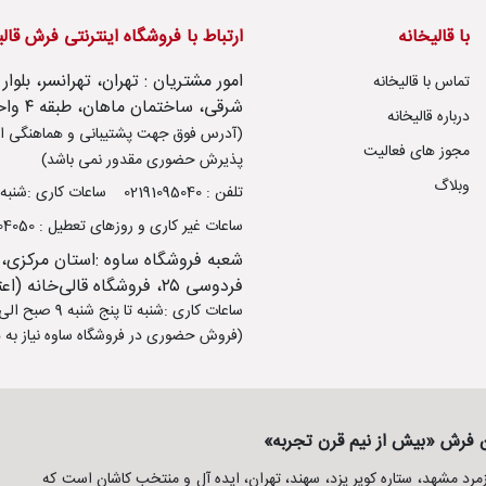
با قالیخانه
ارتباط با فروشگاه اینترنتی فرش قال
تماس با قالیخانه
شرقی، ساختمان ماهان، طبقه ۴ واحد ۱۴
درباره قالیخانه
(آدرس فوق جهت پشتیبانی و هماهنگی ار
مجوز های فعالیت
پذیرش حضوری مقدور نمی باشد)
وبلاگ
تلفن : 02191095040
ساعات کاری :شنبه تا پنج شنب
ساعات غیر کاری و روزهای تعطیل : 09106504050
شعبه فروشگاه ساوه :استان مرکزی،
فردوسی ۲۵، فروشگاه قالی‌خانه (اعتصامی)
ساعات کاری :شنبه تا پنج شنبه 9 صبح الی 13:30 - 17 عصر الی 21
(فروش حضوری در فروشگاه ساوه نیاز به ه
ین فرش «بیش از نیم قرن تجربه»
د مشهد، ستاره کویر یزد، سهند، تهران، ایده آل و منتخب کاشان است که