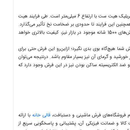
نخ خاب درواقع همان نخی است که فرش با آن بافته می‌شود. جنس نخ خاب فرش ستاره کویر یزد کد E500- 1073 از 100 درصد اکریلیک هیت ست با ارتفاع 6 میلی‌متر است. طی فرایند هیت
نین این فرایند تا حدودی بر ضخامت نخ تأثیر می‌گذارد.
درنتیجه فرش ستاره کویر یزد 1500 شانه که از الیاف خالص اکریلیک بایر المان تولید شده، بسیار ضخیم خواهد بود و از دیگر فرش‌های 1500 شانه موجود در بازار نیز، کیفیت بالاتری خواهد
باعث می‌شود که فرش شما هیچ‌گاه بوی بدی نگیرد؛ ازاین‌رو این فرش حتی برای
خورشید و گرمای آن نیز بسیار مقاوم باشد. درنتیجه می‌توان
 ضد الکتریسیته ساکن بودن نیز در این فرش وجود دارد که
تمام فروشگاه‌های فرش ماشینی و دستبافت،
قالی خانه
با ارائه
 کالا و ضمانت فیزیکی آن، پشتیبانی و پاسخگویی سریع از