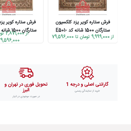
فرش ستاره کویر یزد کلکسیون
فرش ستاره کویر یزد
E-
ستارگان 1500 شانه کد E501-
از ,000
از 9,999,000 تومان تا 79,596,000
1003
1030
9,596,000
گارانتی اصلی و درجه 1
تحویل فوری در تهران و
البرز
خرید از نمایندگی رسمی
در صورت موجودی در انبار