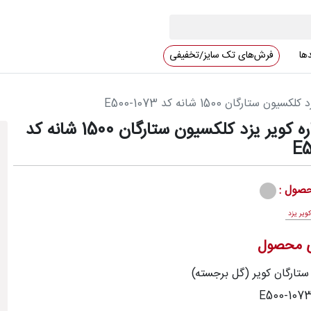
دها
فرش‌های تک سایز/تخفیفی
تارگان 1500 شانه کد E500-1073
فرش ستاره کویر یزد کلکسیون ستارگان 1500 شانه کد
E5
صول :
ویر یزد
ی محصول
ستارگان کویر (گل برجسته)