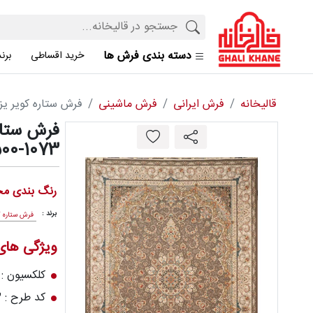
دسته بندی فرش ها
خرید اقساطی
برن
قالیخانه
فرش ایرانی
فرش ماشینی
فرش ستاره کویر یزد کلکسیون س
00-1073
رنگ بندی مح
برند :
فرش ستاره ک
ویژگی ها
کلکسیون : 
کد طرح : E500-1073