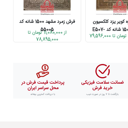
 کویر یزد کلکسیون
فرش زمرد مشهد 1500 شانه کد
ستارگان 1500 شانه کد E507-
55005
از 11,080,000 تومان تا
1037
78,895,000
ضمانت سلامت فیزیکی
پرداخت قیمت فرش در
خرید فرش
محل سراسر ایران
بازگشت تا ۷ روز در صورت عیب
با دریافت کمترین بیعانه