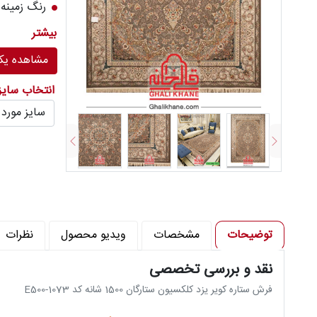
رنگ زمینه 
تعداد رنگ : 9 
بیشتر
تراکم شانه د
مشاهده یکج
تراکم پود در 
انتخاب سای
توضیحات
مشخصات
ویدیو محصول
نظرات
نقد و بررسی تخصصی
فرش ستاره کویر یزد کلکسیون ستارگان 1500 شانه کد E500-1073