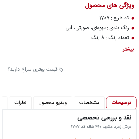
ویژگی های محصول
درباره
قالیخانه
کد طرح : 1707
رنگ بندی : قهوه‌ای، صورتی، آبی
پرسش
های
تعداد رنگ : 8 رنگ
متداول
تراکم شانه در متر (شانه) : 410
بیشتر
تراکم پود در متر (تراکم) : 1700
رویه‌های
بازگرداندن
جنس نخ خاب : 100٪ آکریلیک هیت ست
قیمت بهتری سراغ دارید؟
کالا
توضیحات
مشخصات
ویدیو محصول
نظرات
پ
نقد و بررسی تخصصی
فرش زمرد مشهد 410 شانه کد 1707