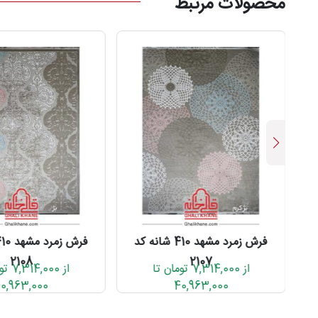
محصولات مرتبط
کد
فرش زمرد مشهد 410 شانه کد
2108
2107
از 7,314,000 تومان تا
از ,000
0,963,000
40,963,000