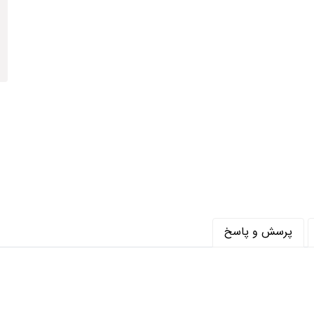
ر متر (شانه) : 410
متر (تراکم) : 1700
ریلیک هیت ست
پرسش و پاسخ