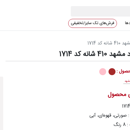
دها
فرش‌های تک سایز/تخفیفی
ه کد 1714
4 شانه کد 1714
صول :
شهد
ی محصول
 صورتی، قهوه‌ای، آبی
رنگ