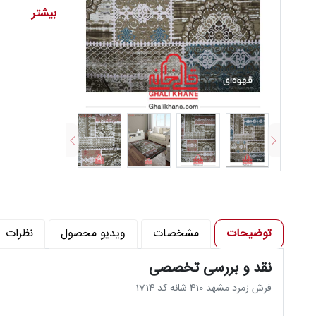
تراکم شانه د
بیشتر
تراکم پود در 
جنس نخ خاب : 100٪ آک
توضیحات
مشخصات
ویدیو محصول
نظرات
نقد و بررسی تخصصی
فرش زمرد مشهد 410 شانه کد 1714