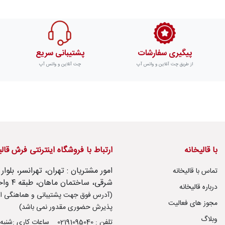
پیگیری سفارشات
پشتیبانی سریع
از طریق چت آنلاین و واتس آپ
چت آنلاین و واتس آپ
با قالیخانه
ارتباط با فروشگاه اینترنتی فرش قال
تماس با قالیخانه
شرقی، ساختمان ماهان، طبقه ۴ واحد ۱۴
درباره قالیخانه
(آدرس فوق جهت پشتیبانی و هماهنگی ار
مجوز های فعالیت
پذیرش حضوری مقدور نمی باشد)
وبلاگ
تلفن : 02191095040
ساعات کاری :شنبه تا پنج شنب