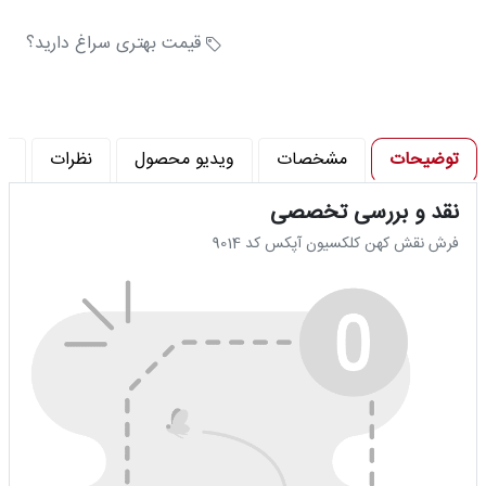
تراکم شانه در متر (شانه) : 480
تراکم پود در متر (تراکم) : 960
قیمت بهتری سراغ دارید؟
توضیحات
مشخصات
ویدیو محصول
نظرات
پ
نقد و بررسی تخصصی
فرش نقش کهن کلکسیون آپکس کد 9014