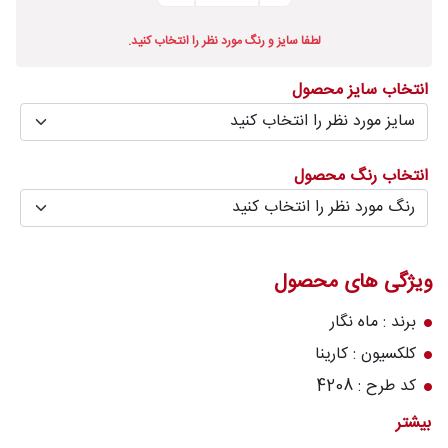
درباره
لطفا سایز و رنگ مورد نظر را انتخاب کنید.
قالیخانه
انتخاب سایز محصول
پرسش
های
متداول
انتخاب رنگ محصول
رویه‌های
بازگرداندن
کالا
ویژگی های محصول
برند : ماه نگار
کلکسیون : کارینا
کد طرح : 4208
رنگ زمینه : طوسی
بیشتر