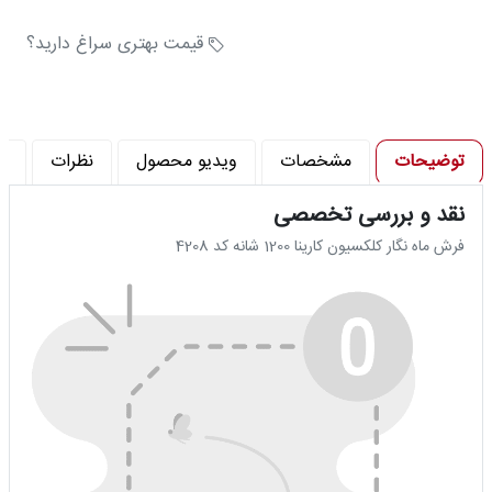
تراکم شانه در متر (شانه) : 1200
تراکم پود در متر (تراکم) : 3600
قیمت بهتری سراغ دارید؟
توضیحات
مشخصات
ویدیو محصول
نظرات
پ
نقد و بررسی تخصصی
فرش ماه‌ نگار کلکسیون کارینا 1200 شانه کد 4208