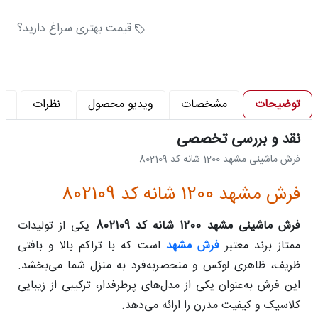
تراکم پود در متر (تراکم) : 3600
تراکم گره در متر مربع : 1440000
قیمت بهتری سراغ دارید؟
توضیحات
مشخصات
ویدیو محصول
نظرات
پ
نقد و بررسی تخصصی
فرش ماشینی مشهد 1200 شانه کد 802109
فرش مشهد 1200 شانه کد 802109
فرش ماشینی مشهد 1200 شانه کد 802109
یکی از تولیدات
ممتاز برند معتبر
فرش مشهد
است که با تراکم بالا و بافتی
ظریف، ظاهری لوکس و منحصربه‌فرد به منزل شما می‌بخشد.
این فرش به‌عنوان یکی از مدل‌های پرطرفدار، ترکیبی از زیبایی
کلاسیک و کیفیت مدرن را ارائه می‌دهد.