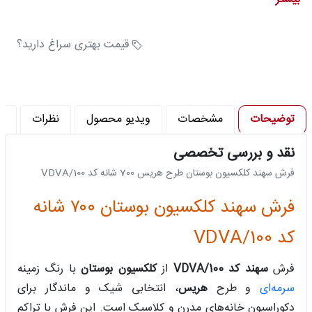
تعداد رنگ : 6 رنگ
تراکم شانه در متر (شانه) : 700
قیمت بهتری سراغ دارید؟
توضیحات
مشخصات
ویدیو محصول
نظرات
پ
نقد و بررسی تخصصی
فرش سهند کلکسیون بوستان طرح هریس 700 شانه کد 100/VDVA
فرش سهند کلکسیون بوستان ۷۰۰ شانه
کد 100/VDVA
فرش
سهند کد 100/VDVA
از
کلکسیون بوستان
با رنگ زمینه
سرمه‌ای
و طرح
هریس
، انتخابی شیک و ماندگار برای
دکوراسیون خانه‌های مدرن و کلاسیک است. این فرش با تراکم