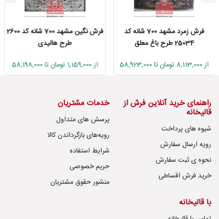
فرش زمرد مشهد 700 شانه کد
فرش نگین مشهد 700 شانه کد 2600
25034 طرح باغ معلق
طرح هالیدی
از 8,113,000 تومان تا 58,923,000
از 1,159,000 تومان تا 58,198,000
راهنمای خرید آنلاین فرش از
خدمات مشتریان
قالیخانه
پرسش های متداول
شیوه های پرداخت
رویه‌های بازگرداندن کالا
رویه ارسال سفارش
شرایط استفاده
نحوه ی ثبت سفارش
حریم خصوصی
خرید فرش اقساطی
منشور حقوق مشتریان
با قالیخانه