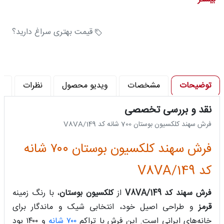
تعداد رنگ : 6 رنگ
تراکم شانه در متر (شانه) : 700
قیمت بهتری سراغ دارید؟
توضیحات
مشخصات
ویدیو محصول
نظرات
پ
نقد و بررسی تخصصی
فرش سهند کلکسیون بوستان 700 شانه کد 149/V8VA
فرش سهند کلکسیون بوستان ۷۰۰ شانه
کد 149/V8VA
فرش سهند کد 149/V8VA
از
کلکسیون بوستان
، با رنگ زمینه
قرمز
و طراحی اصیل خود، انتخابی شیک و ماندگار برای
خانه‌های ایرانی است. این فرش با تراکم
۷۰۰ شانه
و ۱۴۰۰ پود