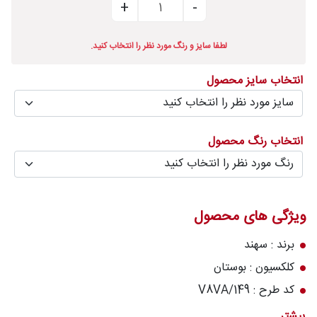
درباره
قالیخانه
لطفا سایز و رنگ مورد نظر را انتخاب کنید.
پرسش
انتخاب سایز محصول
های
متداول
رویه‌های
انتخاب رنگ محصول
بازگرداندن
کالا
ویژگی های محصول
برند : سهند
کلکسیون : بوستان
کد طرح : 149/V8VA
رنگ زمینه : قرمز
بیشتر