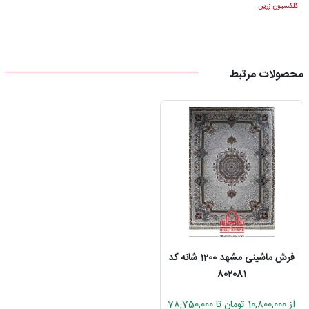
کلکسیون زرین
محصولات مرتبط
فرش ماشینی مشهد 1200 شانه کد
802081
از 10,800,000 تومان تا 78,750,000