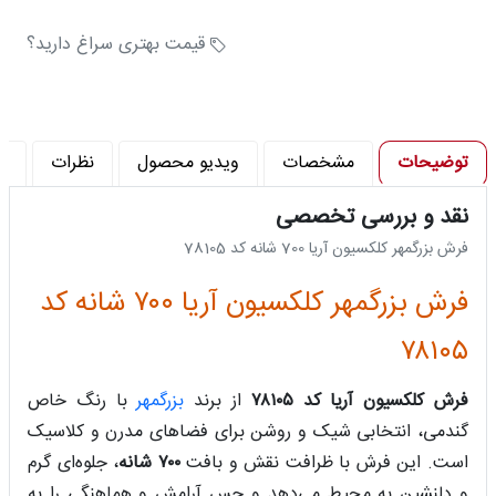
تعداد رنگ : 8 رنگ
تراکم شانه در متر (شانه) : 700
قیمت بهتری سراغ دارید؟
توضیحات
مشخصات
ویدیو محصول
نظرات
پ
نقد و بررسی تخصصی
فرش بزرگمهر کلکسیون آریا 700 شانه کد 78105
فرش بزرگمهر کلکسیون آریا ۷۰۰ شانه کد
۷۸۱۰۵
فرش کلکسیون آریا کد ۷۸۱۰۵
از برند
بزرگمهر
با رنگ خاص
گندمی، انتخابی شیک و روشن برای فضاهای مدرن و کلاسیک
است. این فرش با ظرافت نقش و بافت
۷۰۰ شانه
، جلوه‌ای گرم
و دلنشین به محیط می‌دهد و حس آرامش و هماهنگی را به