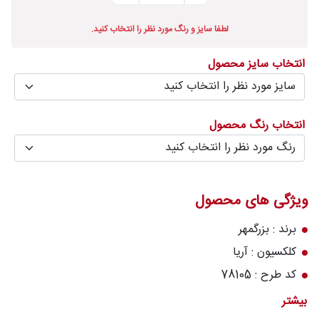
درباره
لطفا سایز و رنگ مورد نظر را انتخاب کنید.
قالیخانه
انتخاب سایز محصول
پرسش
های
متداول
انتخاب رنگ محصول
رویه‌های
بازگرداندن
کالا
ویژگی های محصول
برند : بزرگمهر
کلکسیون : آریا
کد طرح : 78105
رنگ زمینه : گندمی
بیشتر