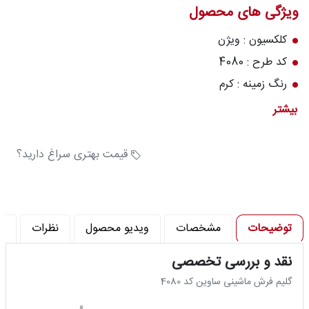
ویژگی های محصول
درباره
قالیخانه
کلکسیون : ویژن
کد طرح : 4080
پرسش
های
رنگ زمینه : کرم
متداول
تعداد رنگ : 8 رنگ
بیشتر
: 320
رویه‌های
بازگرداندن
: 960
قیمت بهتری سراغ دارید؟
کالا
توضیحات
مشخصات
ویدیو محصول
نظرات
پ
نقد و بررسی تخصصی
گلیم فرش ماشینی ساوین کد 4080