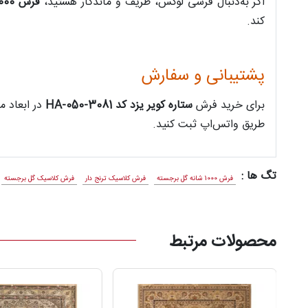
اگر به‌دنبال فرشی لوکس، ظریف و ماندگار هستید،
فرش 1000 شانه عالی‌قاپو کد HA-050-3081
کند.
پشتیبانی و سفارش
برای خرید فرش
ستاره کویر یزد کد HA-050-3081
در ابعاد 
طریق واتس‌اپ ثبت کنید.
تگ ها :
فرش 1000 شانه گل برجسته
فرش کلاسیک ترنج دار
فرش کلاسیک گل برجسته
محصولات مرتبط