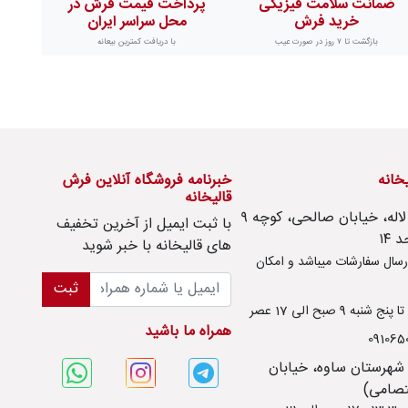
ضمانت سلامت فیزیکی
پرداخت قیمت فرش در
خرید فرش
محل سراسر ایران
بازگشت تا ۷ روز در صورت عیب
با دریافت کمترین بیعانه
یخانه
خبرنامه فروشگاه آنلاین فرش
قالیخانه
امور مشتریان : تهران، تهرانسر، بلوار لاله، خیابان صالحی، کوچه ۹
با ثبت ايميل از آخرین تخفیف
های قالیخانه با خبر شوید
سال سفارشات میباشد و امکان
ثبت
ه 9 صبح الی 17 عصر
همراه ما باشید
 شهرستان ساوه، خیابان