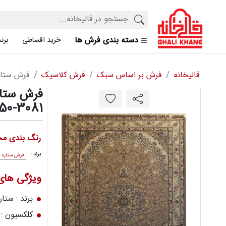
دسته بندی فرش ها
خرید اقساطی
برن
قالیخانه
فرش بر اساس سبک
فرش کلاسیک
فرش ستاره کویر 
50-3081
رنگ بندی مح
برند :
فرش ستاره ک
ویژگی ها
برند : ستار
کلکسیون : ع