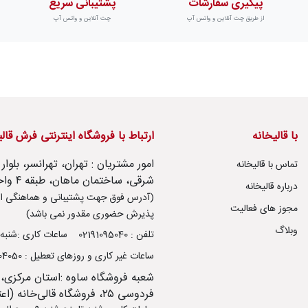
پیگیری سفارشات
پشتیبانی سریع
از طریق چت آنلاین و واتس آپ
چت آنلاین و واتس آپ
با قالیخانه
ارتباط با فروشگاه اینترنتی فرش قال
تماس با قالیخانه
شرقی، ساختمان ماهان، طبقه ۴ واحد ۱۴
درباره قالیخانه
(آدرس فوق جهت پشتیبانی و هماهنگی ار
مجوز های فعالیت
پذیرش حضوری مقدور نمی باشد)
وبلاگ
تلفن : 02191095040
ساعات کاری :شنبه تا پنج شنب
ساعات غیر کاری و روزهای تعطیل : 09106504050
شعبه فروشگاه ساوه :استان مرکزی،
فردوسی ۲۵، فروشگاه قالی‌خانه (اعتصامی)