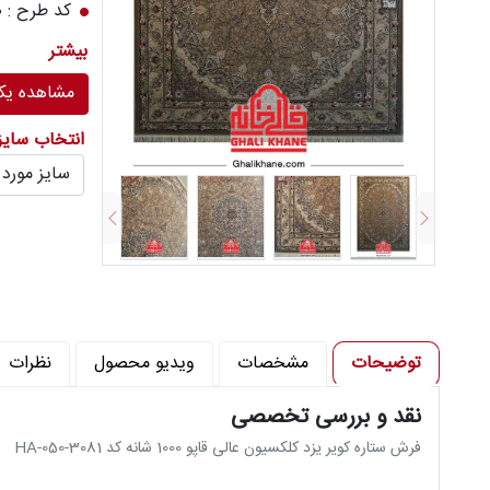
کد طرح : 050
رنگ زمینه : 81
بیشتر
تعداد رنگ : 12 
مشاهده یکج
تراکم شانه د
انتخاب سای
توضیحات
مشخصات
ویدیو محصول
نظرات
نقد و بررسی تخصصی
فرش ستاره کویر یزد کلکسیون عالی قاپو 1000 شانه کد HA-050-3081