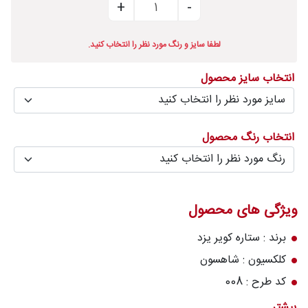
درباره
قالیخانه
لطفا سایز و رنگ مورد نظر را انتخاب کنید.
پرسش
انتخاب سایز محصول
های
متداول
رویه‌های
انتخاب رنگ محصول
بازگرداندن
کالا
ویژگی های محصول
برند : ستاره کویر یزد
کلکسیون : شاهسون
کد طرح : 008
رنگ زمینه : 9066
بیشتر