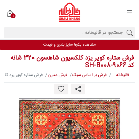
1
دسته
بندی
فرش
مشاهده یکجا سایز بندی و قیمت
ها
فرش ستاره کویر یزد کلکسیون شاهسون 320 شانه
برندها
کد SH-B008-9066
قالیخانه
فرش بر اساس سبک
فرش مدرن
فرش ستاره کویر یزد کلکسیون شاهسون 320
محصولات
فیف
ارها