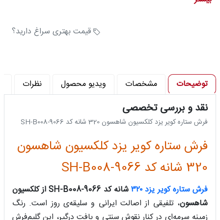
تراکم شانه در متر (شانه) : 320
تراکم پود در متر (تراکم) : 960
قیمت بهتری سراغ دارید؟
توضیحات
مشخصات
ویدیو محصول
نظرات
پ
نقد و بررسی تخصصی
فرش ستاره کویر یزد کلکسیون شاهسون 320 شانه کد SH-B008-9066
فرش ستاره کویر یزد کلکسیون شاهسون
320 شانه کد SH-B008-9066
فرش ستاره کویر یزد ۳۲۰
شانه کد SH-B008-9066 از کلکسیون
شاهسون
، تلفیقی از اصالت ایرانی و سلیقه‌ی روز است. رنگ
زمینه سرمه‌ای در کنار نقوش سنتی و بافت درگیر، این گلیم‌فرش