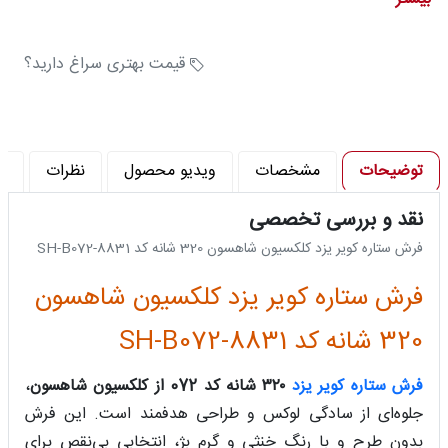
ارتفاع نخ خاب : 10 میلی متر
جنس نخ خاب : الفین هیت ست و فریزه
قیمت بهتری سراغ دارید؟
توضیحات
مشخصات
ویدیو محصول
نظرات
پ
نقد و بررسی تخصصی
فرش ستاره کویر یزد کلکسیون شاهسون 320 شانه کد SH-B072-8831
فرش ستاره کویر یزد کلکسیون شاهسون
320 شانه کد SH-B072-8831
فرش ستاره کویر یزد
۳۲۰ شانه کد 072 از کلکسیون شاهسون
،
جلوه‌ای از سادگی لوکس و طراحی هدفمند است. این فرش
بدون طرح و با رنگ خنثی و گرم بژ، انتخابی بی‌نقص برای