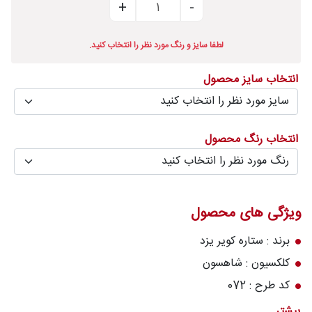
درباره
قالیخانه
لطفا سایز و رنگ مورد نظر را انتخاب کنید.
پرسش
انتخاب سایز محصول
های
متداول
رویه‌های
انتخاب رنگ محصول
بازگرداندن
کالا
ویژگی های محصول
برند : ستاره کویر یزد
کلکسیون : شاهسون
کد طرح : 072
رنگ زمینه : 8831
بیشتر