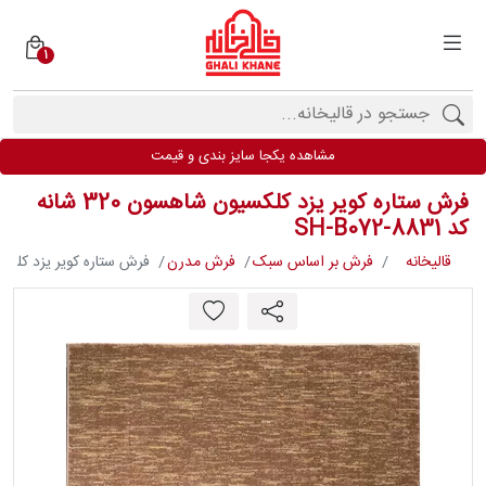
1
دسته
بندی
فرش
مشاهده یکجا سایز بندی و قیمت
ها
فرش ستاره کویر یزد کلکسیون شاهسون 320 شانه
برندها
کد SH-B072-8831
قالیخانه
فرش بر اساس سبک
فرش مدرن
فرش ستاره کویر یزد کلکسیون شاهسون 320
محصولات
فیف
ارها