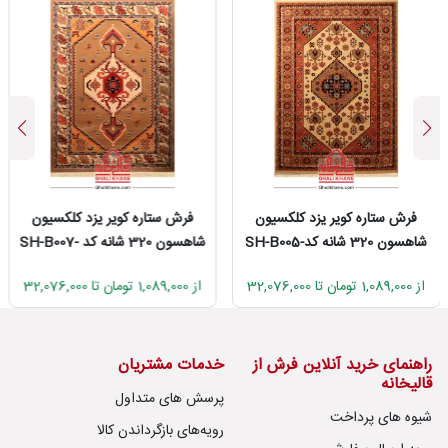
فرش ستاره کویر یزد کلکسیون
فرش ستاره کویر یزد کلکسیون
شاهسون 320 شانه کدSH-B005-
شاهسون 320 شانه کد SH-B007-
5010
5001
از 1,089,000 تومان تا 32,076,000
از 1,089,000 تومان تا 32,076,000
راهنمای خرید آنلاین فرش از
خدمات مشتریان
قالیخانه
پرسش های متداول
شیوه های پرداخت
رویه‌های بازگرداندن کالا