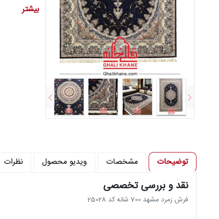
تراکم شانه د
بیشتر
تراکم پود در 
تراکم گره در م
توضیحات
مشخصات
ویدیو محصول
نظرات
نقد و بررسی تخصصی
فرش زمرد مشهد 700 شانه کد 25028