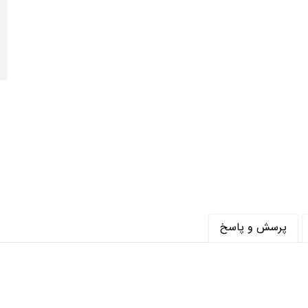
ر متر (شانه) : 700
متر (تراکم) : 2550
تر مربع : 595000
پرسش و پاسخ