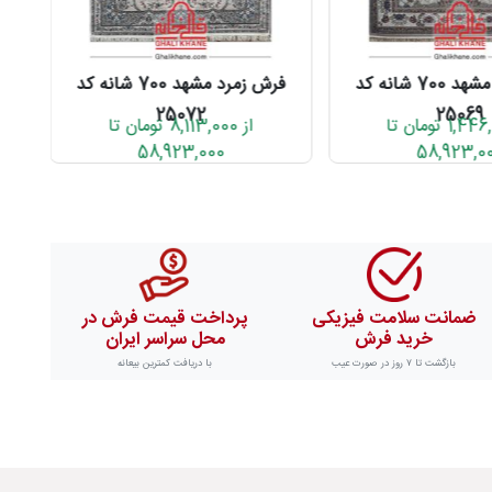
فرش زمرد مشهد 700 شانه کد
فرش زمرد مشهد 700 شانه کد
25072
25069
از 1,446,000 تومان تا
از 8,113,000 تومان تا
58,923,000
58,923,0
ضمانت سلامت فیزیکی
پرداخت قیمت فرش در
خرید فرش
محل سراسر ایران
بازگشت تا ۷ روز در صورت عیب
با دریافت کمترین بیعانه