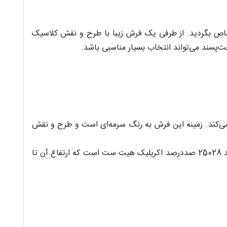
ص بگردید. از طرفی یک فرش زیبا با طرح و نقش کلاسیک
ود خیره می‌کند. زمینه این فرش به رنگ‌ سرمه‌ای است و طرح و نقش
تراکم این فرش در شانه 700، تراکم پود آن 2550 و تراکم گره فرش زمرد مشهد در این مدل 595000 است‌. جنس نخ خاب فرش کد 25028 صددرصد اکریلیک هیت ست است که ارتفاع آن تا