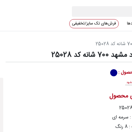
دها
فرش‌های تک سایز/تخفیفی
 شانه کد 25028
صول :
شهد
ی محصول
: سرمه ای
رنگ