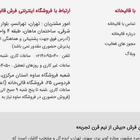
با قالیخانه
ارتباط با فروشگاه اینترنتی فرش قال
تماس با قالیخانه
شرقی، ساختمان ماهان، طبقه ۴ واحد ۱۴
درباره قالیخانه
(آدرس فوق جهت پشتیبانی و هماهنگی ار
مجوز های فعالیت
پذیرش حضوری مقدور نمی باشد)
وبلاگ
تلفن : 02191095040
ساعات کاری :شنبه تا پنج شنب
ساعات غیر کاری و روزهای تعطیل : 09106504050
شعبه فروشگاه ساوه :استان مرکزی،
فردوسی ۲۵، فروشگاه قالی‌خانه (اعتصامی)
ساعات کاری :شنبه تا پنج شنبه 9 صبح الی 13:30 - 17 عصر الی 21
(فروش حضوری در فروشگاه ساوه نیاز به ه
ین فرش «بیش از نیم قرن تجربه»
د مشهد، ستاره کویر یزد، سهند، تهران، ایده آل و منتخب کاشان است که