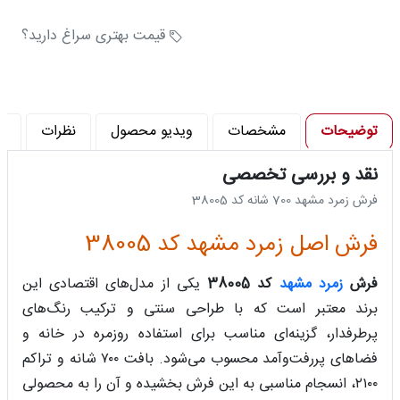
تراکم پود در متر (تراکم) : 2100
تراکم گره در متر مربع : 490000
قیمت بهتری سراغ دارید؟
توضیحات
مشخصات
ویدیو محصول
نظرات
پ
نقد و بررسی تخصصی
فرش زمرد مشهد 700 شانه کد 38005
فرش اصل زمرد مشهد کد 38005
فرش
زمرد مشهد
کد 38005
یکی از مدل‌های اقتصادی این
برند معتبر است که با طراحی سنتی و ترکیب رنگ‌های
پرطرفدار، گزینه‌ای مناسب برای استفاده روزمره در خانه و
فضاهای پررفت‌وآمد محسوب می‌شود. بافت ۷۰۰ شانه و تراکم
۲۱۰۰، انسجام مناسبی به این فرش بخشیده و آن را به محصولی