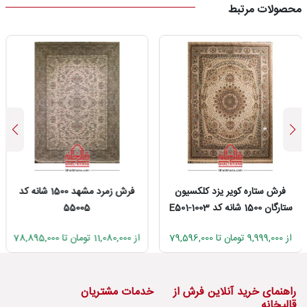
محصولات مرتبط
فرش ستاره کویر یزد کلکسیون
فرش زمرد مشهد 1500 شانه کد
ستارگان 1500 شانه کد E501-1003
55005
از 9,999,000 تومان تا 79,596,000
از 11,080,000 تومان تا 78,895,000
راهنمای خرید آنلاین فرش از
خدمات مشتریان
قالیخانه