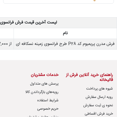
دترین
ها
لیست آخرین قیمت فرش فرانسوی
نام
فروش
ها
فرش مدرن پریمیوم کد P28 طرح فرانسوی زمینه نسکافه ای
از 4,303,000 تومان تا 29,732,000 تومان
مه
راهنمای خرید آنلاین فرش از
خدمات مشتریان
راهنمای
قالیخانه
پرسش های متداول
خرید
شیوه های پرداخت
رویه‌های بازگرداندن کالا
رویه ارسال سفارش
شرایط استفاده
نحوه ی ثبت سفارش
ل
حریم خصوصی
رش
خرید فرش اقساطی