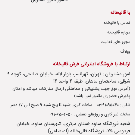
منشور حقوق مشتریان
با قالیخانه
تماس با قالیخانه
رش
درباره قالیخانه
مجوز های فعالیت
وبلاگ
طی
ارتباط با فروشگاه اینترنتی فرش قالیخانه
امور مشتریان : تهران، تهرانسر، بلوار لاله، خیابان صالحی، کوچه ۹
شرقی، ساختمان ماهان، طبقه ۴ واحد ۱۴
(آدرس فوق جهت پشتیبانی و هماهنگی ارسال سفارشات میباشد و امکان
خت
پذیرش حضوری مقدور نمی باشد)
تلفن : 02191095040
ساعات کاری :شنبه تا پنج شنبه 9 صبح الی 17 عصر
تماس
ساعات غیر کاری و روزهای تعطیل : 09106504050
با
شعبه فروشگاه ساوه :استان مرکزی، شهرستان ساوه، خیابان
قالیخانه
فردوسی ۲۵، فروشگاه قالی‌خانه (اعتصامی)