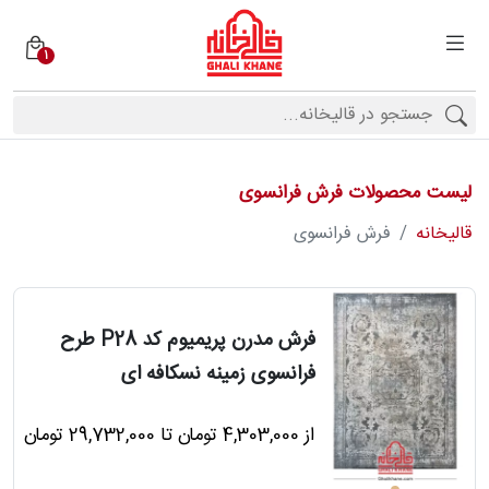
1
دسته
بندی
فرش
ها
لیست محصولات فرش فرانسوی
برندها
قالیخانه
فرش فرانسوی
محصولات
فرش مدرن پریمیوم کد P28 طرح
فرانسوی زمینه نسکافه ای
فیف
ارها
از 4,303,000 تومان تا 29,732,000 تومان