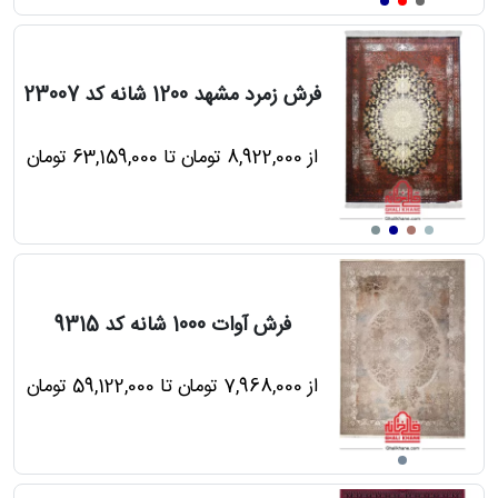
دترین
ها
فرش زمرد مشهد 1200 شانه کد 23007
از 8,922,000 تومان تا 63,159,000 تومان
فروش
ها
مه
فرش آوات 1000 شانه کد 9315
راهنمای
خرید
از 7,968,000 تومان تا 59,122,000 تومان
ل
رش