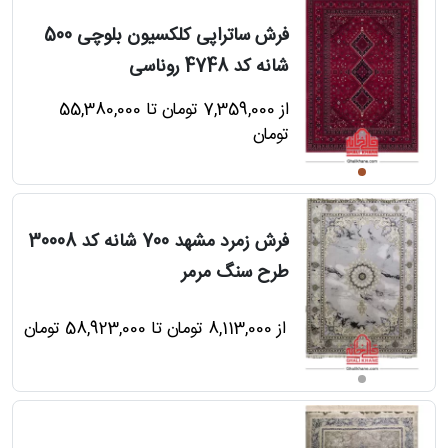
فرش ساتراپی کلکسیون بلوچی 500
شانه کد 4748 روناسی
رش
از 7,359,000 تومان تا 55,380,000
تومان
طی
فرش زمرد مشهد 700 شانه کد 30008
طرح سنگ مرمر
خت
از 8,113,000 تومان تا 58,923,000 تومان
تماس
با
قالیخانه