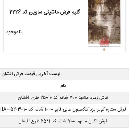
گلیم فرش ماشینی ساوین کد 2226
رش
ناموجود
طی
لیست آخرین قیمت فرش افشان گ
نام
خت
فرش زمرد مشهد 700 شانه کد 25010 طرح افشان
تماس
فرش ستاره کویر یزد کلکسیون عالی قاپو 1000 شانه کد HA-052-3010
با
فرش نگین مشهد 700 شانه کد 2591 طرح افشان
قالیخانه