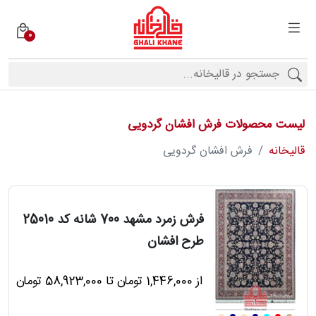
0
دسته
بندی
فرش
ها
لیست محصولات فرش افشان گردویی
برندها
قالیخانه
فرش افشان گردویی
محصولات
فرش زمرد مشهد 700 شانه کد 25010
طرح افشان
فیف
ارها
از 1,446,000 تومان تا 58,923,000 تومان