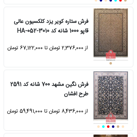
دترین
ها
فرش ستاره کویر یزد کلکسیون عالی
قاپو 1000 شانه کد HA-052-3010
فروش
از 2,376,000 تومان تا 67,122,000 تومان
ها
مه
فرش نگین مشهد 700 شانه کد 2591
راهنمای
طرح افشان
خرید
از 8,436,000 تومان تا 59,491,000 تومان
ل
رش