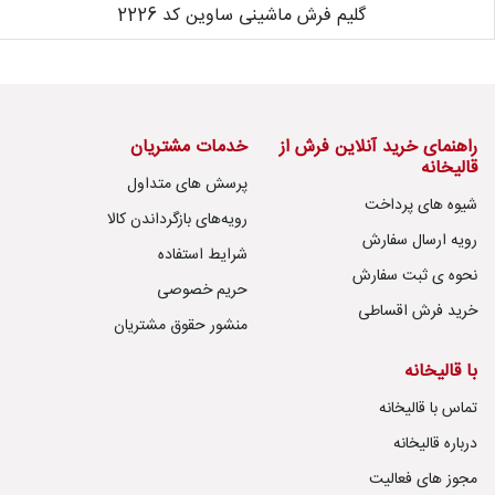
گلیم فرش ماشینی ساوین کد 2226
درباره
قالیخانه
پرسش
های
راهنمای خرید آنلاین فرش از
خدمات مشتریان
متداول
قالیخانه
پرسش های متداول
شیوه های پرداخت
رویه‌های
رویه‌های بازگرداندن کالا
بازگرداندن
رویه ارسال سفارش
شرایط استفاده
کالا
نحوه ی ثبت سفارش
حریم خصوصی
خرید فرش اقساطی
منشور حقوق مشتریان
با قالیخانه
تماس با قالیخانه
درباره قالیخانه
مجوز های فعالیت