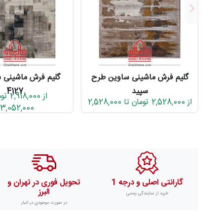
گلیم فرش ماشینی ساوین طرح
گلیم فرش ماشینی 
سپید
4127
از 8,000
از 2,528,000 تومان تا 2,528,000
3,052,000
گارانتی اصلی و درجه 1
تحویل فوری در تهران و
البرز
خرید از نمایندگی رسمی
در صورت موجودی در انبار