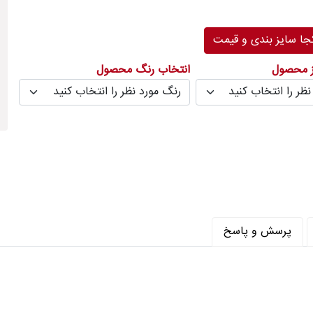
رنگ
ر متر (شانه) : 320
ا سایز بندی و قیمت
 متر (تراکم) : 960
ز محصول
انتخاب رنگ محصول
پرسش و پاسخ