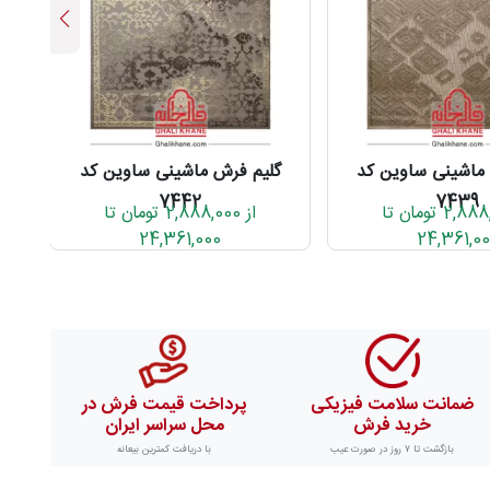
ماشینی ساوین کد
گلیم فرش ماشینی ساوین کد
گ
7442
7439
از 2,888,000 تومان تا
از 2,888,000 تومان تا
24,361,000
24,361,0
ضمانت سلامت فیزیکی
پرداخت قیمت فرش در
خرید فرش
محل سراسر ایران
بازگشت تا ۷ روز در صورت عیب
با دریافت کمترین بیعانه