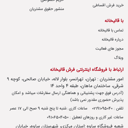
حریم خصوصی
خرید فرش اقساطی
منشور حقوق مشتریان
با قالیخانه
تماس با قالیخانه
درباره قالیخانه
مجوز های فعالیت
وبلاگ
ارتباط با فروشگاه اینترنتی فرش قالیخانه
امور مشتریان : تهران، تهرانسر، بلوار لاله، خیابان صالحی، کوچه ۹
شرقی، ساختمان ماهان، طبقه ۴ واحد ۱۴
(آدرس فوق جهت پشتیبانی و هماهنگی ارسال سفارشات میباشد و امکان
پذیرش حضوری مقدور نمی باشد)
تلفن : 02191095040
ساعات کاری :شنبه تا پنج شنبه 9 صبح الی 17 عصر
ساعات غیر کاری و روزهای تعطیل : 09106504050
شعبه فروشگاه ساوه :استان مرکزی، شهرستان ساوه، خیابان