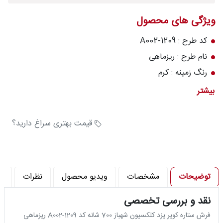
درباره
ویژگی های محصول
قالیخانه
کد طرح : A002-1209
پرسش
نام طرح : ریزماهی
های
رنگ زمینه : کرم
متداول
تعداد رنگ : 8 رنگ
بیشتر
رویه‌های
تراکم شانه در متر (شانه) : 700
بازگرداندن
تراکم پود در متر (تراکم) : 3000
کالا
قیمت بهتری سراغ دارید؟
توضیحات
مشخصات
ویدیو محصول
نظرات
پ
نقد و بررسی تخصصی
فرش ستاره کویر یزد کلکسیون شهباز 700 شانه کد A002-1209 ریزماهی