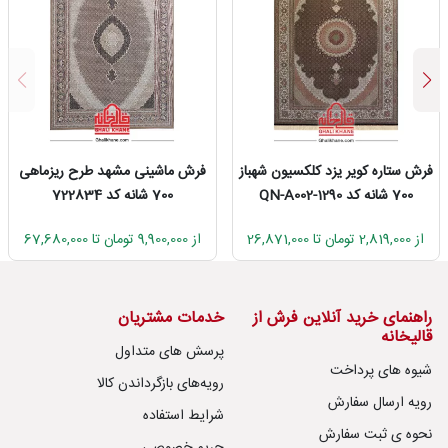
فرش مشهد 700 شانه طرح ریزماهی
فرش زمرد مشهد 700 شانه کد
کد 87034
14016 ریزماهی
از 1,260,000 تومان تا 67,680,000
از 1,381,000 تومان تا 66,732,000
راهنمای خرید آنلاین فرش از
خدمات مشتریان
قالیخانه
پرسش های متداول
شیوه های پرداخت
رویه‌های بازگرداندن کالا
رویه ارسال سفارش
شرایط استفاده
نحوه ی ثبت سفارش