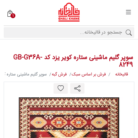
1
دسته
بندی
فرش
ها
سوپر گلیم ماشینی ستاره کویر یزد کد GB-G36A-
برندها
8249
قالیخانه
فرش بر اساس سبک
فرش گبه
سوپر گلیم ماشینی ستاره کویر یزد کد 9
محصولات
فیف
ارها