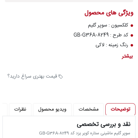
درباره
ویژگی های محصول
قالیخانه
کلکسیون : سوپر گلیم
پرسش
کد طرح : GB-G36A-8249
های
رنگ زمینه : لاکی
متداول
تعداد رنگ : 6 رنگ
بیشتر
رویه‌های
: 320
بازگرداندن
: 750
کالا
قیمت بهتری سراغ دارید؟
توضیحات
مشخصات
ویدیو محصول
نظرات
پ
نقد و بررسی تخصصی
سوپر گلیم ماشینی ستاره کویر یزد کد GB-G36A-8249