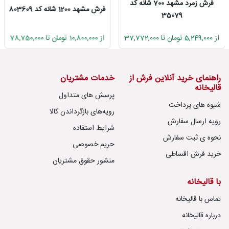
فرش تهران کلکسیون آوانگارد 1200
فرش مشهد 1200 شانه کد 803609
شانه طرح درختی لاکی سرمه‌ای
کاربنی
از 10,800,000 تومان تا 78,750,000
از 2,792,000 تومان تا 77,211,000
راهنمای خرید آنلاین فرش از
خدمات مشتریان
قالیخانه
پرسش های متداول
شیوه های پرداخت
رویه‌های بازگرداندن کالا
رویه ارسال سفارش
شرایط استفاده
نحوه ی ثبت سفارش
حریم خصوصی
خرید فرش اقساطی
منشور حقوق مشتریان
با قالیخانه
تماس با قالیخانه
درباره قالیخانه